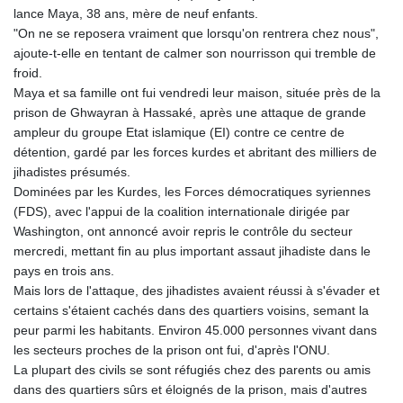
lance Maya, 38 ans, mère de neuf enfants.
GYD 241.157003
"On ne se reposera vraiment que lorsqu'on rentrera chez nous",
HKD 9.067746
ajoute-t-elle en tentant de calmer son nourrisson qui tremble de
HNL 30.895616
froid.
HRK 7.536622
Maya et sa famille ont fui vendredi leur maison, située près de la
HTG 150.718127
prison de Ghwayran à Hassaké, après une attaque de grande
HUF 363.096405
ampleur du groupe Etat islamique (EI) contre ce centre de
IDR 20580.370421
détention, gardé par les forces kurdes et abritant des milliers de
ILS 3.468234
jihadistes présumés.
IMP 0.8566
Dominées par les Kurdes, les Forces démocratiques syriennes
INR 110.076256
(FDS), avec l'appui de la coalition internationale dirigée par
IQD 1509.981237
Washington, ont annoncé avoir repris le contrôle du secteur
IRR
mercredi, mettant fin au plus important assaut jihadiste dans le
1590322.371805
pays en trois ans.
ISK 142.598215
Mais lors de l'attaque, des jihadistes avaient réussi à s'évader et
JEP 0.8566
certains s'étaient cachés dans des quartiers voisins, semant la
JMD 183.057725
peur parmi les habitants. Environ 45.000 personnes vivant dans
JOD 0.819746
les secteurs proches de la prison ont fui, d'après l'ONU.
JPY 182.445186
La plupart des civils se sont réfugiés chez des parents ou amis
KES 149.158147
dans des quartiers sûrs et éloignés de la prison, mais d'autres
KGS 101.104505