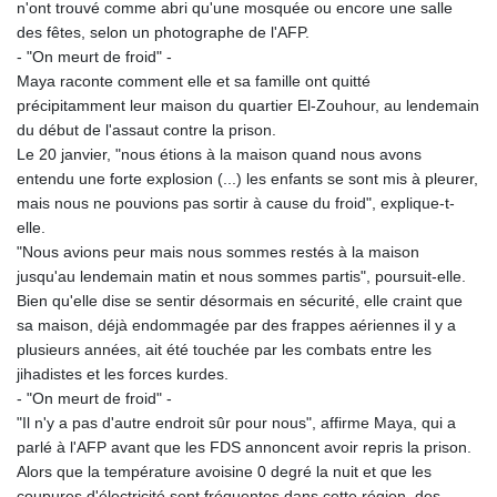
n'ont trouvé comme abri qu'une mosquée ou encore une salle
KHR 4681.941823
des fêtes, selon un photographe de l'AFP.
KMF 492.514185
- "On meurt de froid" -
KRW 1627.677557
Maya raconte comment elle et sa famille ont quitté
KWD 0.356853
précipitamment leur maison du quartier El-Zouhour, au lendemain
KYD 0.960588
du début de l'assaut contre la prison.
KZT 540.233287
Le 20 janvier, "nous étions à la maison quand nous avons
LAK 26025.676609
entendu une forte explosion (...) les enfants se sont mis à pleurer,
LBP
mais nous ne pouvions pas sortir à cause du froid", explique-t-
103223.017367
elle.
LKR 386.635196
"Nous avions peur mais nous sommes restés à la maison
LRD 208.057415
jusqu'au lendemain matin et nous sommes partis", poursuit-elle.
LSL 18.726567
Bien qu'elle dise se sentir désormais en sécurité, elle craint que
LTL 3.413768
sa maison, déjà endommagée par des frappes aériennes il y a
LVL 0.699335
plusieurs années, ait été touchée par les combats entre les
LYD 7.331909
jihadistes et les forces kurdes.
MAD 10.743067
- "On meurt de froid" -
MDL 20.044751
"Il n'y a pas d'autre endroit sûr pour nous", affirme Maya, qui a
MGA 4918.938878
parlé à l'AFP avant que les FDS annoncent avoir repris la prison.
MKD 61.524236
Alors que la température avoisine 0 degré la nuit et que les
MMK 2427.596601
coupures d'électricité sont fréquentes dans cette région, des