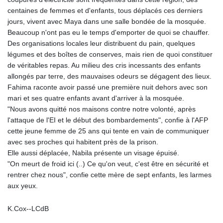
MNT 4159.0218
centaines de femmes et d'enfants, tous déplacés ces derniers
MOP 9.314584
jours, vivent avec Maya dans une salle bondée de la mosquée.
MRU 46.338424
Beaucoup n'ont pas eu le temps d'emporter de quoi se chauffer.
MUR 54.419742
Des organisations locales leur distribuent du pain, quelques
MVR 17.862733
légumes et des boîtes de conserves, mais rien de quoi constituer
MWK 1998.775164
de véritables repas. Au milieu des cris incessants des enfants
MXN 19.812061
allongés par terre, des mauvaises odeurs se dégagent des lieux.
MYR 4.728715
Fahima raconte avoir passé une première nuit dehors avec son
MZN 73.882892
mari et ses quatre enfants avant d'arriver à la mosquée.
NAD 18.726567
"Nous avons quitté nos maisons contre notre volonté, après
NGN 1577.963717
l'attaque de l'EI et le début des bombardements", confie à l'AFP
NIO 42.419473
cette jeune femme de 25 ans qui tente en vain de communiquer
NOK 10.99759
avec ses proches qui habitent près de la prison.
NPR 175.501819
Elle aussi déplacée, Nabila présente un visage épuisé.
NZD 1.966719
"On meurt de froid ici (..) Ce qu'on veut, c'est être en sécurité et
OMR 0.442445
rentrer chez nous", confie cette mère de sept enfants, les larmes
PAB 1.152686
aux yeux.
PEN 3.903651
PGK 5.093937
K.Cox--LCdB
PHP 70.183258
PKR 320.014324