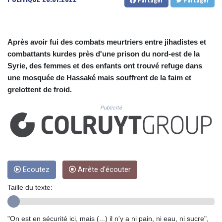
CUC 1.156136
CUP 30.637594
CVE 110.26363
CZK 24.258158
Après avoir fui des combats meurtriers entre jihadistes et
DJF 205.267449
combattants kurdes près d'une prison du nord-est de la
DKK 7.477932
Syrie, des femmes et des enfants ont trouvé refuge dans
DOP 67.289164
une mosquée de Hassaké mais souffrent de la faim et
DZD 152.967099
EGP 57.293288
grelottent de froid.
ERN 17.342035
Publicité
ETB 186.049588
FJD 2.553384
FKP 0.8566
GBP 0.858527
GEL 3.017966
GGP 0.8566
Ecoutez
Arrête d'écouter
GHS 13.526832
GIP 0.8566
Taille du texte:
GMD 84.980421
GNF 10123.874202
"On est en sécurité ici, mais (...) il n'y a ni pain, ni eau, ni sucre",
GTQ 8.794891