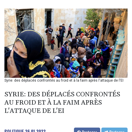
BIF 3451.157116
BMD 1.156136
BND 1.477082
BOB 13.69983
BRL 5.876989
BSD 1.152686
BTN 109.688637
BWP 15.558807
BYN 3.432357
BYR 22660.258427
BZD 2.318271
CAD 1.61333
Syrie: des déplacés confrontés au froid et à la faim après l'attaque de l'EI
CDF 2615.761404
CHF 0.93588
SYRIE: DES DÉPLACÉS CONFRONTÉS
CLF 0.026829
CLP 1055.916879
AU FROID ET À LA FAIM APRÈS
CNY 7.801146
L'ATTAQUE DE L'EI
CNH 7.796152
COP 3633.55485
CRC 523.993489
POLITIQUE
26.01.2022
Partager
Partager