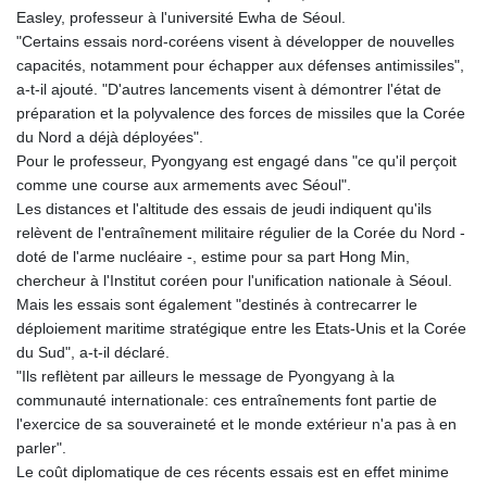
MNT 4159.0218
Easley, professeur à l'université Ewha de Séoul.
MOP 9.314584
"Certains essais nord-coréens visent à développer de nouvelles
MRU 46.338424
capacités, notamment pour échapper aux défenses antimissiles",
MUR 54.419742
a-t-il ajouté. "D'autres lancements visent à démontrer l'état de
MVR 17.862733
préparation et la polyvalence des forces de missiles que la Corée
MWK 1998.775164
du Nord a déjà déployées".
MXN 19.811945
Pour le professeur, Pyongyang est engagé dans "ce qu'il perçoit
MYR 4.728715
comme une course aux armements avec Séoul".
MZN 73.882892
Les distances et l'altitude des essais de jeudi indiquent qu'ils
NAD 18.726567
relèvent de l'entraînement militaire régulier de la Corée du Nord -
NGN 1577.963717
doté de l'arme nucléaire -, estime pour sa part Hong Min,
NIO 42.419473
chercheur à l'Institut coréen pour l'unification nationale à Séoul.
NOK 10.99759
Mais les essais sont également "destinés à contrecarrer le
NPR 175.501819
déploiement maritime stratégique entre les Etats-Unis et la Corée
NZD 1.961547
du Sud", a-t-il déclaré.
OMR 0.442445
"Ils reflètent par ailleurs le message de Pyongyang à la
PAB 1.152686
communauté internationale: ces entraînements font partie de
PEN 3.903651
l'exercice de sa souveraineté et le monde extérieur n'a pas à en
PGK 5.093937
parler".
PHP 70.183258
Le coût diplomatique de ces récents essais est en effet minime
PKR 320.014324