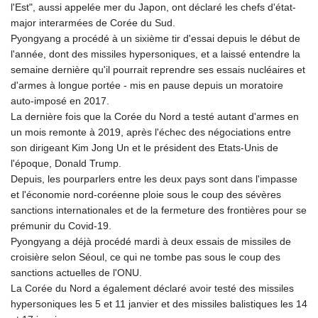
l'Est", aussi appelée mer du Japon, ont déclaré les chefs d'état-
GYD 241.157003
major interarmées de Corée du Sud.
HKD 9.067746
Pyongyang a procédé à un sixième tir d'essai depuis le début de
HNL 30.895616
l'année, dont des missiles hypersoniques, et a laissé entendre la
HRK 7.536622
semaine dernière qu'il pourrait reprendre ses essais nucléaires et
HTG 150.718127
d'armes à longue portée - mis en pause depuis un moratoire
HUF 363.096405
auto-imposé en 2017.
IDR 20580.370421
La dernière fois que la Corée du Nord a testé autant d'armes en
ILS 3.468234
un mois remonte à 2019, après l'échec des négociations entre
IMP 0.8566
son dirigeant Kim Jong Un et le président des Etats-Unis de
INR 110.076256
l'époque, Donald Trump.
IQD 1509.981237
Depuis, les pourparlers entre les deux pays sont dans l'impasse
IRR
et l'économie nord-coréenne ploie sous le coup des sévères
1590322.371805
sanctions internationales et de la fermeture des frontières pour se
ISK 142.598215
prémunir du Covid-19.
JEP 0.8566
Pyongyang a déjà procédé mardi à deux essais de missiles de
JMD 183.057725
croisière selon Séoul, ce qui ne tombe pas sous le coup des
JOD 0.819746
sanctions actuelles de l'ONU.
JPY 182.445186
La Corée du Nord a également déclaré avoir testé des missiles
KES 149.158147
hypersoniques les 5 et 11 janvier et des missiles balistiques les 14
KGS 101.104505