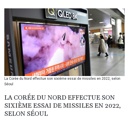
BIF 3451.157116
BMD 1.156136
BND 1.477082
BOB 13.69983
BRL 5.876989
BSD 1.152686
BTN 109.688637
BWP 15.558807
BYN 3.432357
BYR 22660.258427
BZD 2.318271
CAD 1.61333
La Corée du Nord effectue son sixième essai de missiles en 2022, selon
CDF 2615.761404
Séoul
CHF 0.934181
CLF 0.026836
LA CORÉE DU NORD EFFECTUE SON
CLP 1056.199727
SIXIÈME ESSAI DE MISSILES EN 2022,
CNY 7.801146
CNH 7.796152
SELON SÉOUL
COP 3633.55485
CRC 523.993489