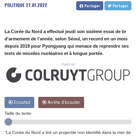
CUC 1.156136
POLITIQUE
27.01.2022
Partager
Partager
CUP 30.637594
CVE 110.26363
CZK 24.258158
DJF 205.267449
La Corée du Nord a effectué jeudi son sixième essai de tir
DKK 7.477932
d'armement de l'année, selon Séoul, un record en un mois
DOP 67.289164
depuis 2019 pour Pyongyang qui menace de reprendre ses
DZD 152.967099
tests de missiles nucléaires et à longue portée.
EGP 57.293288
ERN 17.342035
Publicité
ETB 186.049588
FJD 2.553384
FKP 0.8566
GBP 0.856968
GEL 3.017966
GGP 0.8566
Ecoutez
Arrête d'écouter
GHS 13.526832
Taille du texte:
GIP 0.8566
GMD 84.980421
GNF 10123.874202
"La Corée du Nord a tiré un projectile non identifié dans la mer de
GTQ 8.794891