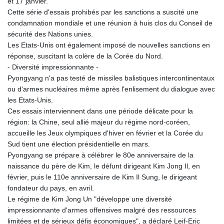
et 17 janvier.
KHR 4681.941823
Cette série d'essais prohibés par les sanctions a suscité une
KMF 492.514185
condamnation mondiale et une réunion à huis clos du Conseil de
KRW 1627.712241
sécurité des Nations unies.
KWD 0.356853
Les Etats-Unis ont également imposé de nouvelles sanctions en
KYD 0.960588
réponse, suscitant la colère de la Corée du Nord.
KZT 540.233287
- Diversité impressionnante -
LAK 26025.676609
Pyongyang n'a pas testé de missiles balistiques intercontinentaux
LBP
ou d'armes nucléaires même après l'enlisement du dialogue avec
103223.017367
les Etats-Unis.
LKR 386.635196
Ces essais interviennent dans une période délicate pour la
LRD 208.057415
région: la Chine, seul allié majeur du régime nord-coréen,
LSL 18.726567
accueille les Jeux olympiques d'hiver en février et la Corée du
LTL 3.413768
Sud tient une élection présidentielle en mars.
LVL 0.699335
Pyongyang se prépare à célébrer le 80e anniversaire de la
LYD 7.331909
naissance du père de Kim, le défunt dirigeant Kim Jong Il, en
MAD 10.743067
février, puis le 110e anniversaire de Kim Il Sung, le dirigeant
MDL 20.044751
fondateur du pays, en avril.
MGA 4918.938878
Le régime de Kim Jong Un "développe une diversité
MKD 61.524236
impressionnante d'armes offensives malgré des ressources
MMK 2427.596601
limitées et de sérieux défis économiques", a déclaré Leif-Eric