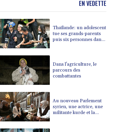
EN VEDETTE
BOB 13.964198
BRL 5.891306
BSD 1.154535
Thaïlande: un adolescent
BTN 109.874896
tue ses grands-parents
BWP 15.61488
puis six personnes dans
BYN 3.418287
son lycée
BYR 22586.626891
BZD 2.321974
CAD 1.615497
Dans l'agriculture, le
parcours des
CDF 2604.376508
combattantes
CHF 0.934643
CLF 0.02673
CLP 1055.440971
CNY 7.777463
Au nouveau Parlement
CNH 7.774433
syrien, une actrice, une
militante kurde et la
COP 3641.932253
veuve d'un jihadiste
CRC 525.197761
CUC 1.152379