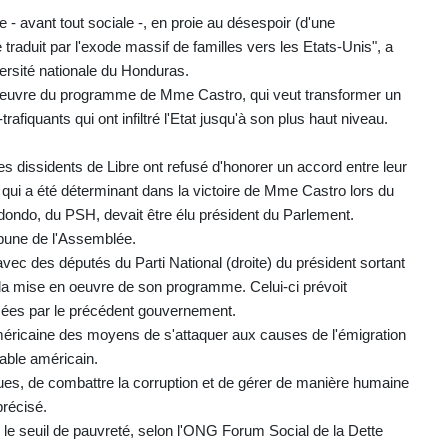
- avant tout sociale -, en proie au désespoir (d'une
e traduit par l'exode massif de familles vers les Etats-Unis", a
ersité nationale du Honduras.
 oeuvre du programme de Mme Castro, qui veut transformer un
rafiquants qui ont infiltré l'Etat jusqu'à son plus haut niveau.
es dissidents de Libre ont refusé d'honorer un accord entre leur
 qui a été déterminant dans la victoire de Mme Castro lors du
ondo, du PSH, devait être élu président du Parlement.
ribune de l'Assemblée.
vec des députés du Parti National (droite) du président sortant
la mise en oeuvre de son programme. Celui-ci prévoit
imées par le précédent gouvernement.
méricaine des moyens de s'attaquer aux causes de l'émigration
able américain.
es, de combattre la corruption et de gérer de manière humaine
précisé.
le seuil de pauvreté, selon l'ONG Forum Social de la Dette