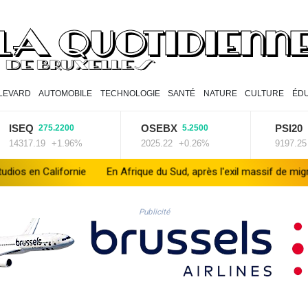
LEVARD
AUTOMOBILE
TECHNOLOGIE
SANTÉ
NATURE
CULTURE
ÉD
Q
OSEBX
PSI20
275.2200
5.2500
-25.82
7.19
+1.96%
2025.22
+0.26%
9197.25
-0.28
e
En Afrique du Sud, après l'exil massif de migrants, la pénurie 
Publicité