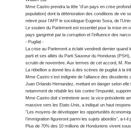
Mme Castro prendra la tête "d'un pays en crise profonde 
population) dont la détérioration des conditions de vie s
relevé pour l'AFP le sociologue Eugenio Sosa, de l'Univ
Le soutien du Parlement est essentiel pour la mise en
pays gangréné par la corruption et l'influence des narco-t
- Pugilat -
La crise au Parlement a éclaté vendredi dernier quand l
parti et ses alliés du Parti Sauveur du Honduras (PSH),
scrutin de novembre. Aux termes de cet accord, M. Red
La rébellion a donné lieu à des scènes de pugilat à la t
Mme Castro s'est indignée de l'alliance des dissidents a
Juan Orlando Hernandez, mettant en danger selon elle 
notamment de rétablir les lois contre l'impunité, suppr
Mme Castro doit s'entretenir avec la vice-présidente a
massive vers les Etats-Unis, a indiqué un haut respons
"Les moyens de développer les opportunités économiqu
l'immigration figureront parmi les sujets abordés", a-t-il 
Plus de 70% des 10 millions de Honduriens vivent sous 