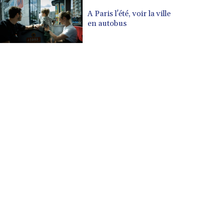
CUP 30.538041
A Paris l'été, voir la ville
CVE 110.303663
en autobus
CZK 24.256194
DJF 205.597417
DKK 7.475499
DOP 67.275332
DZD 153.346558
EGP 57.370946
ERN 17.285684
ETB 186.347968
FJD 2.551309
FKP 0.856496
GBP 0.85733
GEL 3.013436
GGP 0.856496
GHS 13.570757
GIP 0.856496
GMD 85.276242
GNF 10139.201975