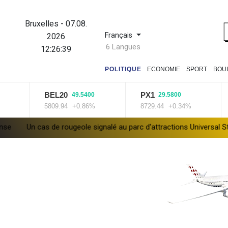
Bruxelles
-
07.08.
Français
2026
6 Langues
12:26:40
POLITIQUE
ECONOMIE
SPORT
BOU
BEL20
PX1
ISE
49.5400
29.5800
5809.94
+0.86%
8729.44
+0.34%
1431
rougeole signalé au parc d'attractions Universal Studios en Californi