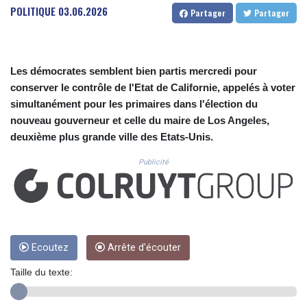
CUC 1.156136
POLITIQUE
03.06.2026
Partager
Partager
CUP 30.637594
CVE 110.26363
CZK 24.258158
DJF 205.267449
Les démocrates semblent bien partis mercredi pour
DKK 7.477932
conserver le contrôle de l'Etat de Californie, appelés à voter
DOP 67.289164
simultanément pour les primaires dans l'élection du
DZD 152.967099
nouveau gouverneur et celle du maire de Los Angeles,
EGP 57.293288
deuxième plus grande ville des Etats-Unis.
ERN 17.342035
ETB 186.049588
Publicité
FJD 2.553384
FKP 0.8566
GBP 0.856968
GEL 3.017966
GGP 0.8566
GHS 13.526832
Ecoutez
Arrête d'écouter
GIP 0.8566
Taille du texte:
GMD 84.980421
GNF 10123.874202
GTQ 8.794891