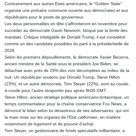
Contrairement aux autres Etats américains, le "Golden State"
GYD 241.157003
organise une primaire commune ouverte aux démocrates et aux
HKD 9.067746
républicains pour le poste de gouverneur.
HNL 30.895616
Les deux personnalités en tête s'affronteront en novembre pour
HRK 7.536622
succéder au démocrate Gavin Newsom, bloqué par la limite des
HTG 150.718127
mandats. Critique infatigable de Donald Trump, il est considéré
HUF 363.096405
comme un des candidats possibles du parti à la présidentielle de
IDR 20580.370421
2028.
ILS 3.468234
Selon les premiers dépouillements, le démocrate Xavier Becerra,
IMP 0.8566
ancien ministre de la Santé sous le président Joe Biden, se
INR 110.076256
détachae avec près de 29% des voix décomptées au milieu de la
IQD 1509.981237
nuit. Un républicain soutenu par Donald Trump, Steve Hilton
IRR
(23%), et un autre démocrate, Tom Steyer (22%), sont au coude-
1590322.371805
à-coude pour l'autre strapontin peu après 9h00 GMT.
ISK 142.598215
Steve Hilton, ancien stratège politique américano-britannique, un
JEP 0.8566
temps commentateur pour la chaîne conservatrice Fox News, a
JMD 183.057725
dénoncé le bilan selon lui désastreux de ses adversaires, qui ont
JOD 0.819746
la main mise sur les organes de l'Etat californien, en matière
JPY 182.445186
notamment de logement et de pouvoir d'achat.
KES 149.158147
Tom Steyer, un gestionnaire de fonds spéculatifs milliardaire, a
KGS 101.104505