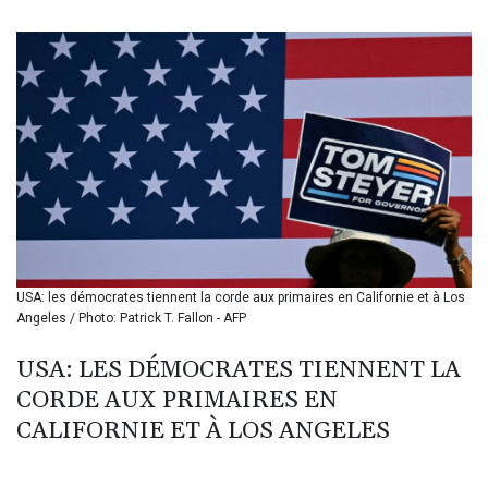
BIF 3451.157116
BMD 1.156136
BND 1.477082
BOB 13.69983
BRL 5.876989
BSD 1.152686
BTN 109.688637
BWP 15.558807
BYN 3.432357
BYR 22660.258427
BZD 2.318271
CAD 1.61333
USA: les démocrates tiennent la corde aux primaires en Californie et à Los
CDF 2615.761404
Angeles / Photo: Patrick T. Fallon - AFP
CHF 0.934181
CLF 0.026836
USA: LES DÉMOCRATES TIENNENT LA
CLP 1056.199727
CORDE AUX PRIMAIRES EN
CNY 7.801146
CNH 7.796152
CALIFORNIE ET À LOS ANGELES
COP 3633.55485
CRC 523.993489