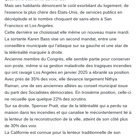
MNT 4159.0218
Mais ses habitants dénoncent le coût exorbitant du logement, de
MOP 9.314584
l'essence la plus chère des Etats-Unis, de services publics en
MRU 46.338424
décrépitude et le nombre choquant de sans-abris à San
MUR 54.419742
Francisco et Los Angeles.
MVR 17.862733
Cette dernière se choisissait elle même un nouveau maire mardi.
MWK 1998.775164
La sortante Karen Bass vise un second mandat, entre une
MXN 19.811945
conseillère municipale qui l'attaque sur sa gauche et une star de
MYR 4.728715
la téléréalité marquée à droite.
MZN 73.882892
Ancienne membre du Congrès, elle semble partie pour conserver
NAD 18.726567
son poste, même si sa gestion maladroite des tragiques incendies
NGN 1577.963717
qui ont ravagé Los Angeles en janvier 2025 a ébranlé sa position.
NIO 42.419473
Avec près de 35% des voix, elle devance largement Nithya
NOK 10.99759
Raman, une de ses anciennes alliées au conseil municipal issue
NPR 175.501819
du parti des Socialistes démocrates. En troisième position, celle-ci
NZD 1.961547
ne recueille que quelque 22% des scrutins.
OMR 0.442445
Sur sa droite, Spencer Pratt, star de la téléréalité qui a perdu sa
PAB 1.152686
maison dans les incendies et qui canalise le mécontentement lié à
PEN 3.903651
la lenteur de la reconstruction de la ville, atteint de son côté plus
PGK 5.093937
de 30% des voix.
PHP 70.183258
La Californie est connue pour la lenteur traditionnelle de son
PKR 320.014324