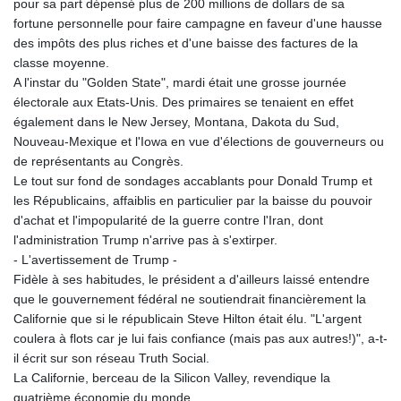
pour sa part dépensé plus de 200 millions de dollars de sa
KHR 4681.941823
fortune personnelle pour faire campagne en faveur d'une hausse
KMF 492.514185
des impôts des plus riches et d'une baisse des factures de la
KRW 1627.712241
classe moyenne.
KWD 0.356853
A l'instar du "Golden State", mardi était une grosse journée
KYD 0.960588
électorale aux Etats-Unis. Des primaires se tenaient en effet
KZT 540.233287
également dans le New Jersey, Montana, Dakota du Sud,
LAK 26025.676609
Nouveau-Mexique et l'Iowa en vue d'élections de gouverneurs ou
LBP
de représentants au Congrès.
103223.017367
Le tout sur fond de sondages accablants pour Donald Trump et
LKR 386.635196
les Républicains, affaiblis en particulier par la baisse du pouvoir
LRD 208.057415
d'achat et l'impopularité de la guerre contre l'Iran, dont
LSL 18.726567
l'administration Trump n'arrive pas à s'extirper.
LTL 3.413768
- L'avertissement de Trump -
LVL 0.699335
Fidèle à ses habitudes, le président a d'ailleurs laissé entendre
LYD 7.331909
que le gouvernement fédéral ne soutiendrait financièrement la
MAD 10.743067
Californie que si le républicain Steve Hilton était élu. "L'argent
MDL 20.044751
coulera à flots car je lui fais confiance (mais pas aux autres!)", a-t-
MGA 4918.938878
il écrit sur son réseau Truth Social.
MKD 61.524236
La Californie, berceau de la Silicon Valley, revendique la
MMK 2427.596601
quatrième économie du monde.