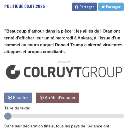
CUC 1.152259
POLITIQUE
08.07.2026
Partager
Partager
CUP 30.534865
CVE 110.789694
CZK 24.243646
DJF 204.779294
"Beaucoup d'amour dans la pièce": les alliés de l'Otan ont
DKK 7.474936
tenté d'afficher leur unité mercredi à Ankara, à l'issue d'un
DOP 67.163917
sommet au cours duquel Donald Trump a alterné virulentes
DZD 153.33232
EGP 57.257824
attaques et propos conciliants.
ERN 17.283886
Publicité
ETB 185.933939
FJD 2.552144
FKP 0.85592
GBP 0.856301
GEL 3.013175
GGP 0.85592
Ecoutez
Arrête d'écouter
GHS 13.521816
GIP 0.85592
Taille du texte:
GMD 85.266887
GNF 10116.834102
Dans leur déclaration finale, tous les pays de l'Alliance ont
GTQ 8.789821