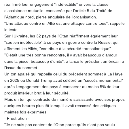
réaffirmé leur engagement "indéfectible" envers la clause
GYD 241.004293
d'assistance mutuelle, consacrée par l'article 5 du Traité de
HKD 9.038838
l'Atlantique nord, pierre angulaire de l'organisation.
HNL 30.876033
"Une attaque contre un Allié est une attaque contre tous", rappelle
HRK 7.53416
le texte.
HTG 150.622097
Sur l'Ukraine, les 32 pays de l'Otan réaffirment également leur
HUF 365.116225
"soutien indéfectible" à ce pays en guerre contre la Russie, qui,
IDR 20639.263954
affirment les Alliés, "contribue à la sécurité transatlantique".
ILS 3.465652
"C'était une très bonne rencontre, il y avait beaucoup d'amour
IMP 0.85592
dans la pièce, beaucoup d'unité", a lancé le président américain à
INR 109.826937
l'issue du sommet.
IQD 1510.035474
Un ton apaisé qui rappelle celui du précédent sommet à La Haye
IRR
en 2025 où Donald Trump avait célébré un "succès monumental"
1584183.343658
après l'engagement des pays à consacrer au moins 5% de leur
ISK 142.412461
produit intérieur brut à leur sécurité.
JEP 0.85592
Mais un ton qui contraste de manière saisissante avec ses propos
JMD 182.603882
quelques heures plus tôt lorsqu'il avait ressassé des critiques
JOD 0.816933
maintes fois exprimées.
JPY 182.568546
- Frustration -
KES 149.07919
"Je ne suis pas content de l'Otan parce qu'ils n'ont pas voulu
KGS 100.76524