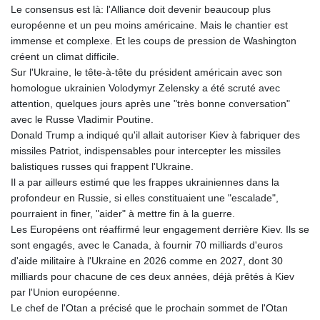
Le consensus est là: l'Alliance doit devenir beaucoup plus
PLN 4.302017
européenne et un peu moins américaine. Mais le chantier est
PYG 6852.357161
immense et complexe. Et les coups de pression de Washington
QAR 4.211049
créent un climat difficile.
RON 5.255566
Sur l'Ukraine, le tête-à-tête du président américain avec son
RSD 117.41058
homologue ukrainien Volodymyr Zelensky a été scruté avec
RUB 95.624853
attention, quelques jours après une "très bonne conversation"
RWF 1692.277688
avec le Russe Vladimir Poutine.
SAR 4.326884
Donald Trump a indiqué qu'il allait autoriser Kiev à fabriquer des
SBD 9.296827
missiles Patriot, indispensables pour intercepter les missiles
SCR 16.615673
balistiques russes qui frappent l'Ukraine.
SDG 691.938217
Il a par ailleurs estimé que les frappes ukrainiennes dans la
SEK 10.965245
profondeur en Russie, si elles constituaient une "escalade",
SGD 1.479159
pourraient in finer, "aider" à mettre fin à la guerre.
SLE 28.345475
Les Européens ont réaffirmé leur engagement derrière Kiev. Ils se
SOS 658.385256
sont engagés, avec le Canada, à fournir 70 milliards d'euros
SRD 43.632019
d'aide militaire à l'Ukraine en 2026 comme en 2027, dont 30
STD 23849.43576
milliards pour chacune de ces deux années, déjà prêtés à Kiev
STN 24.45488
par l'Union européenne.
SVC 10.079447
Le chef de l'Otan a précisé que le prochain sommet de l'Otan
SZL 18.828117