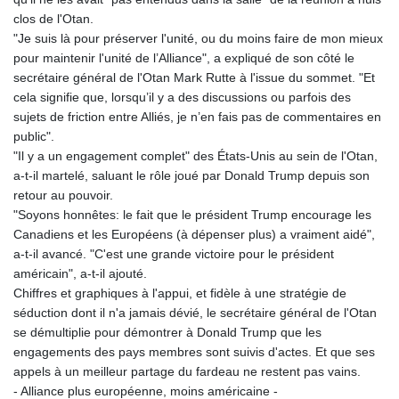
MNT 4143.339409
clos de l'Otan.
MOP 9.308326
"Je suis là pour préserver l'unité, ou du moins faire de mon mieux
MRU 46.207516
pour maintenir l'unité de l’Alliance", a expliqué de son côté le
MUR 54.086968
secrétaire général de l'Otan Mark Rutte à l'issue du sommet. "Et
MVR 17.813958
cela signifie que, lorsqu’il y a des discussions ou parfois des
MWK 2000.321571
sujets de friction entre Alliés, je n’en fais pas de commentaires en
MXN 19.83706
public".
MYR 4.71378
"Il y a un engagement complet" des États-Unis au sein de l'Otan,
MZN 73.632591
a-t-il martelé, saluant le rôle joué par Donald Trump depuis son
NAD 18.827541
retour au pouvoir.
NGN 1570.402299
"Soyons honnêtes: le fait que le président Trump encourage les
NIO 42.391969
Canadiens et les Européens (à dépenser plus) a vraiment aidé",
NOK 10.992437
a-t-il avancé. "C'est une grande victoire pour le président
NPR 175.409602
américain", a-t-il ajouté.
NZD 1.963014
Chiffres et graphiques à l'appui, et fidèle à une stratégie de
OMR 0.443005
séduction dont il n'a jamais dévié, le secrétaire général de l'Otan
PAB 1.15197
se démultiplie pour démontrer à Donald Trump que les
PEN 3.893932
engagements des pays membres sont suivis d'actes. Et que ses
PGK 5.089632
appels à un meilleur partage du fardeau ne restent pas vains.
PHP 70.046151
- Alliance plus européenne, moins américaine -
PKR 319.818312