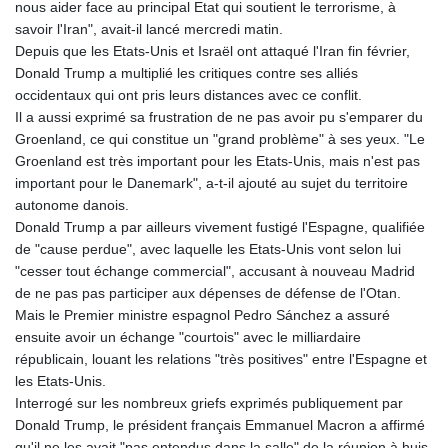
nous aider face au principal Etat qui soutient le terrorisme, à
KHR 4670.680341
savoir l'Iran", avait-il lancé mercredi matin.
KMF 492.015232
Depuis que les Etats-Unis et Israël ont attaqué l'Iran fin février,
KRW 1639.987341
Donald Trump a multiplié les critiques contre ses alliés
KWD 0.35682
occidentaux qui ont pris leurs distances avec ce conflit.
KYD 0.960029
Il a aussi exprimé sa frustration de ne pas avoir pu s'emparer du
KZT 539.828682
Groenland, ce qui constitue un "grand problème" à ses yeux. "Le
LAK 26043.936302
Groenland est très important pour les Etats-Unis, mais n'est pas
LBP
important pour le Danemark", a-t-il ajouté au sujet du territoire
103184.797064
autonome danois.
LKR 386.957729
Donald Trump a par ailleurs vivement fustigé l'Espagne, qualifiée
LRD 209.279064
de "cause perdue", avec laquelle les Etats-Unis vont selon lui
LSL 18.827806
"cesser tout échange commercial", accusant à nouveau Madrid
LTL 3.402321
de ne pas pas participer aux dépenses de défense de l'Otan.
LVL 0.69699
Mais le Premier ministre espagnol Pedro Sánchez a assuré
LYD 7.340045
ensuite avoir un échange "courtois" avec le milliardaire
MAD 10.750001
républicain, louant les relations "très positives" entre l'Espagne et
MDL 20.044018
les Etats-Unis.
MGA 4952.861796
Interrogé sur les nombreux griefs exprimés publiquement par
MKD 61.416684
Donald Trump, le président français Emmanuel Macron a affirmé
MMK 2419.103149
qu'il ne les avait "pas entendus dans la salle" de la réunion à huis