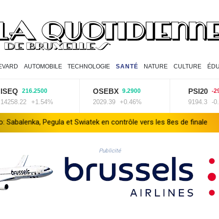
EVARD
AUTOMOBILE
TECHNOLOGIE
SANTÉ
NATURE
CULTURE
ÉDU
Q
OSEBX
PSI20
216.2500
9.2900
-29.5200
.22
+1.54%
2029.39
+0.46%
9194.3
-0.32%
ula et Swiatek en contrôle vers les 8es de finale
Au nouveau Par
Publicité