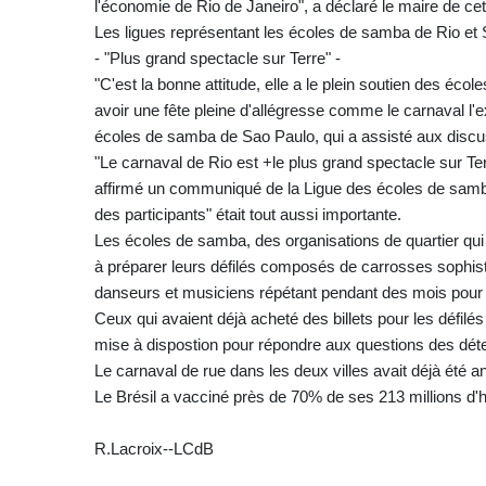
l'économie de Rio de Janeiro", a déclaré le maire de ce
Les ligues représentant les écoles de samba de Rio et S
- "Plus grand spectacle sur Terre" -
"C'est la bonne attitude, elle a le plein soutien des éc
avoir une fête pleine d'allégresse comme le carnaval l'ex
écoles de samba de Sao Paulo, qui a assisté aux discus
"Le carnaval de Rio est +le plus grand spectacle sur Te
affirmé un communiqué de la Ligue des écoles de samba d
des participants" était tout aussi importante.
Les écoles de samba, des organisations de quartier q
à préparer leurs défilés composés de carrosses sophist
danseurs et musiciens répétant pendant des mois pour 
Ceux qui avaient déjà acheté des billets pour les défilés 
mise à dispostion pour répondre aux questions des déten
Le carnaval de rue dans les deux villes avait déjà été an
Le Brésil a vacciné près de 70% de ses 213 millions d'
R.Lacroix--LCdB