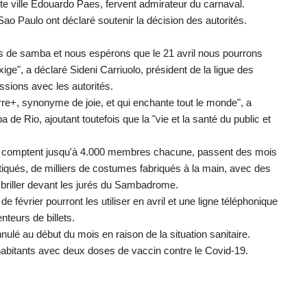
tte ville Edouardo Paes, fervent admirateur du carnaval.
ao Paulo ont déclaré soutenir la décision des autorités.
oles de samba et nous espérons que le 21 avril nous pourrons
ige", a déclaré Sideni Carriuolo, président de la ligue des
sions avec les autorités.
rre+, synonyme de joie, et qui enchante tout le monde", a
e Rio, ajoutant toutefois que la "vie et la santé du public et
ui comptent jusqu'à 4.000 membres chacune, passent des mois
iqués, de milliers de costumes fabriqués à la main, avec des
briller devant les jurés du Sambadrome.
de février pourront les utiliser en avril et une ligne téléphonique
teurs de billets.
nulé au début du mois en raison de la situation sanitaire.
habitants avec deux doses de vaccin contre le Covid-19.