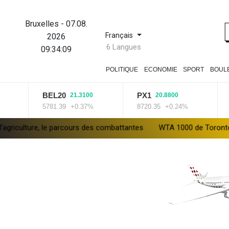
Bruxelles
-
07.08.
Français
2026
6 Langues
09:34:10
POLITIQUE
ECONOMIE
SPORT
BOUL
BEL20
PX1
ISE
21.3100
20.8800
5781.39
+0.37%
8720.35
+0.24%
14258
le parcours des combattantes
WTA 1000 de Toronto: Sabalenka, Peg