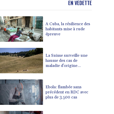
EN VEDETTE
BOB 13.962133
BRL 5.888365
BSD 1.154364
A Cuba, la résilience des
BTN 109.858653
habitants mise à rude
BWP 15.612571
épreuve
BYN 3.417782
BYR 22583.287906
BZD 2.321631
CAD 1.616319
La Suisse surveille une
hausse des cas de
CDF 2603.991686
maladie d'origine
CHF 0.936072
inconnue chez les
CLF 0.026726
vaches laitières
CLP 1055.284416
CNY 7.776313
Ebola: flambée sans
CNH 7.773295
précédent en RDC avec
plus de 3.500 cas
COP 3641.393866
CRC 525.120121
CUC 1.152209