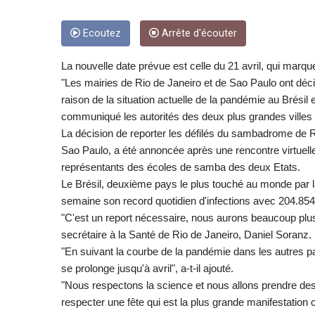
Ecoutez
Arrête d'écouter
La nouvelle date prévue est celle du 21 avril, qui marqu
"Les mairies de Rio de Janeiro et de Sao Paulo ont décid
raison de la situation actuelle de la pandémie au Brésil
communiqué les autorités des deux plus grandes villes 
La décision de reporter les défilés du sambadrome de Ri
Sao Paulo, a été annoncée après une rencontre virtuelle 
représentants des écoles de samba des deux Etats.
Le Brésil, deuxième pays le plus touché au monde par 
semaine son record quotidien d'infections avec 204.85
"C'est un report nécessaire, nous aurons beaucoup plus de
secrétaire à la Santé de Rio de Janeiro, Daniel Soranz.
"En suivant la courbe de la pandémie dans les autres pay
se prolonge jusqu'à avril", a-t-il ajouté.
"Nous respectons la science et nous allons prendre d
respecter une fête qui est la plus grande manifestation c