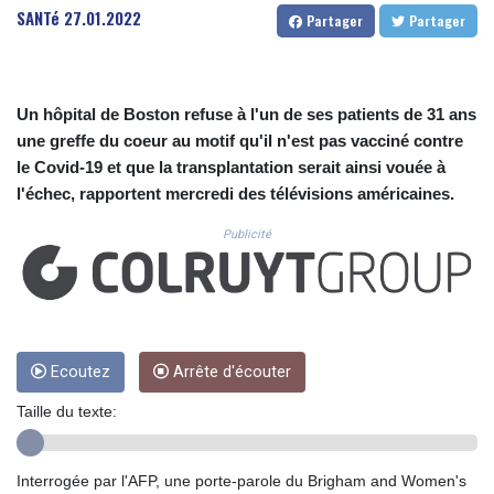
CUC 1.154855
SANTé
27.01.2022
Partager
Partager
CUP 30.603652
CVE 110.186265
CZK 24.201154
DJF 205.338828
Un hôpital de Boston refuse à l'un de ses patients de 31 ans
DKK 7.47541
une greffe du coeur au motif qu'il n'est pas vacciné contre
DOP 67.250199
le Covid-19 et que la transplantation serait ainsi vouée à
DZD 153.530983
l'échec, rapportent mercredi des télévisions américaines.
EGP 57.54318
ERN 17.322822
Publicité
ETB 186.117873
FJD 2.553963
FKP 0.857848
GBP 0.857774
GEL 3.019946
GGP 0.857848
Ecoutez
Arrête d'écouter
GHS 13.520339
Taille du texte:
GIP 0.857848
GMD 84.878181
GNF 10128.411837
Interrogée par l'AFP, une porte-parole du Brigham and Women's
GTQ 8.795715