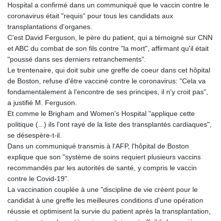
Hospital a confirmé dans un communiqué que le vaccin contre le
GYD 241.227629
coronavirus était "requis" pour tous les candidats aux
HKD 9.058306
transplantations d'organes.
HNL 30.907112
C'est David Ferguson, le père du patient, qui a témoigné sur CNN
HRK 7.534038
et ABC du combat de son fils contre "la mort", affirmant qu'il était
HTG 150.767698
"poussé dans ses derniers retranchements".
HUF 362.223087
Le trentenaire, qui doit subir une greffe de coeur dans cet hôpital
IDR 20682.294394
de Boston, refuse d'être vacciné contre le coronavirus: "Cela va
ILS 3.477385
fondamentalement à l'encontre de ses principes, il n'y croit pas",
IMP 0.857848
a justifié M. Ferguson.
INR 109.932764
Et comme le Brigham and Women's Hospital "applique cette
IQD 1510.627108
politique (...) ils l'ont rayé de la liste des transplantés cardiaques",
IRR
se désespère-t-il.
1587694.361999
Dans un communiqué transmis à l'AFP, l'hôpital de Boston
ISK 141.792902
explique que son "système de soins requiert plusieurs vaccins
JEP 0.857848
recommandés par les autorités de santé, y compris le vaccin
JMD 183.243508
contre le Covid-19".
JOD 0.818791
La vaccination couplée à une "discipline de vie créent pour le
JPY 182.181232
candidat à une greffe les meilleures conditions d'une opération
KES 149.439303
réussie et optimisent la survie du patient après la transplantation,
KGS 100.991685