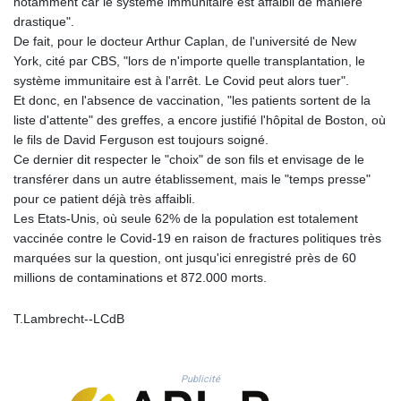
notamment car le système immunitaire est affaibli de manière
KHR 4673.518854
drastique".
KMF 493.12343
De fait, pour le docteur Arthur Caplan, de l'université de New
KRW 1638.640772
York, cité par CBS, "lors de n'importe quelle transplantation, le
KWD 0.357023
système immunitaire est à l'arrêt. Le Covid peut alors tuer".
KYD 0.961017
Et donc, en l'absence de vaccination, "les patients sortent de la
KZT 541.135669
liste d'attente" des greffes, a encore justifié l'hôpital de Boston, où
LAK 26067.486096
le fils de David Ferguson est toujours soigné.
LBP
Ce dernier dit respecter le "choix" de son fils et envisage de le
103263.512096
transférer dans un autre établissement, mais le "temps presse"
LKR 386.906578
pour ce patient déjà très affaibli.
LRD 208.141271
Les Etats-Unis, où seule 62% de la population est totalement
LSL 18.917964
vaccinée contre le Covid-19 en raison de fractures politiques très
LTL 3.409986
marquées sur la question, ont jusqu'ici enregistré près de 60
LVL 0.69856
millions de contaminations et 872.000 morts.
LYD 7.339597
MAD 10.74762
T.Lambrecht--LCdB
MDL 20.03577
MGA 4908.365176
MKD 61.481068
Publicité
MMK 2424.552772