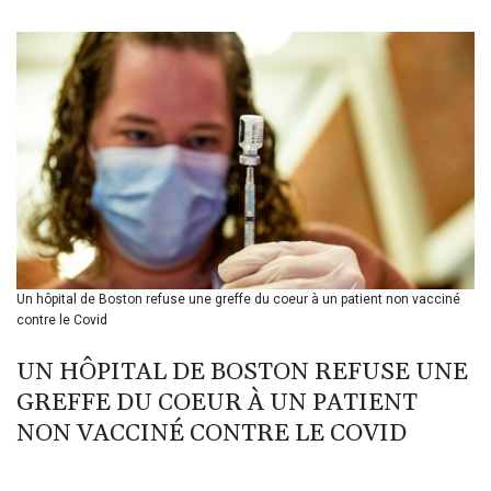
BIF 3440.896583
BMD 1.154855
BND 1.478624
BOB 14.004993
BRL 5.916207
BSD 1.153151
BTN 109.628664
BWP 15.63742
BYN 3.410563
BYR 22635.15384
BZD 2.319233
CAD 1.618125
Un hôpital de Boston refuse une greffe du coeur à un patient non vacciné
CDF 2611.126427
contre le Covid
CHF 0.932311
CLF 0.026733
UN HÔPITAL DE BOSTON REFUSE UNE
CLP 1055.559908
GREFFE DU COEUR À UN PATIENT
CNY 7.795147
CNH 7.793913
NON VACCINÉ CONTRE LE COVID
COP 3675.544784
CRC 522.915026