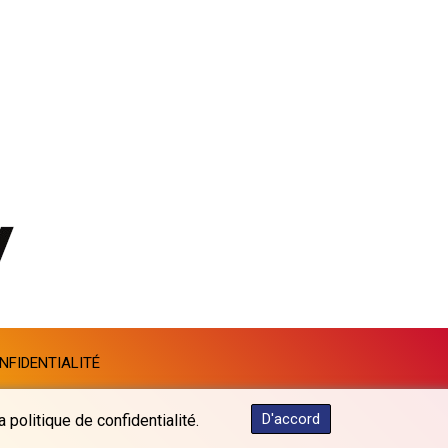
MKD 61.505179
MMK 2425.340128
MNT 4157.025473
MOP 9.319937
MRU 46.258492
MUR 54.264829
MVR 17.849421
MWK 2000.294776
MXN 19.917441
MYR 4.722435
MZN 73.836264
NAD 18.925383
NGN 1572.905055
NIO 42.454848
NOK 11.010256
NFIDENTIALITÉ
NPR 175.469896
NZD 1.961395
OMR 0.444221
D'accord
 politique de confidentialité.
PAB 1.153628