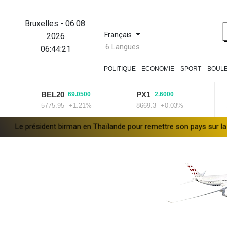
Bruxelles
-
06.08.
Français
2026
6 Langues
06:44:22
POLITIQUE
ECONOMIE
SPORT
BOUL
BEL20
PX1
ISEQ
69.0500
2.6000
5775.95
+1.21%
8669.3
+0.03%
14016.2
rman en Thaïlande pour remettre son pays sur la scène diplomatique