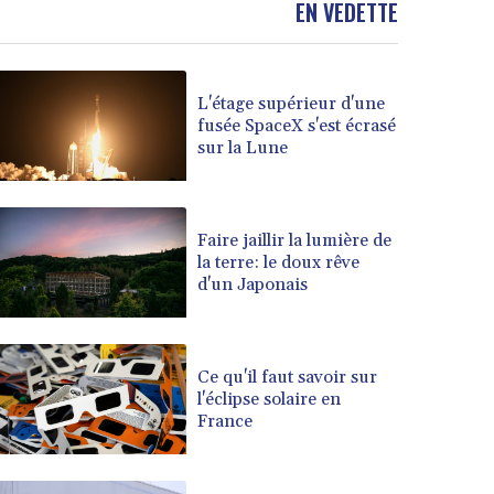
EN VEDETTE
BOB 14.010485
BRL 5.937698
BSD 1.153603
BTN 109.671657
L'étage supérieur d'une
fusée SpaceX s'est écrasé
BWP 15.643552
sur la Lune
BYN 3.4119
BYR 22644.030618
BZD 2.320142
CAD 1.618476
Faire jaillir la lumière de
CDF 2612.150446
la terre: le doux rêve
d'un Japonais
CHF 0.931709
CLF 0.026743
CLP 1055.974029
CNY 7.798053
Ce qu'il faut savoir sur
CNH 7.795213
l'éclipse solaire en
COP 3676.986215
France
CRC 523.120097
CUC 1.155308