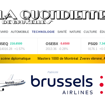
EVARD
AUTOMOBILE
TECHNOLOGIE
SANTÉ
NATURE
CULTURE
ÉD
OSEBX
PSI20
216.6500
-5.6500
7.3400
8
+1.57%
2013.36
-0.28%
9176.1
+0.08%
Masters 1000 de Montréal: Zverev éliminé, Auger-Aliassime forf
Publicité