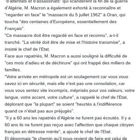
"d'attentats et d'assassinats" qui scandèrent la fin de la guerre
KHR 4685.244046
d'Algérie, M. Macron a également exhorté à reconnaître et
KMF 492.514185
"regarder en face" le "massacre du 5 juillet 1962" à Oran, qui
KRW 1627.712241
toucha "des centaines d'Européens, essentiellement des
KWD 0.356853
Français".
KYD 0.963346
"Ce massacre doit être regardé en face et reconnu", a-t-il
KZT 541.784389
tranché. "La vérité doit être de mise et l'histoire transmise", a
LAK 26108.437325
insisté le chef de l'Etat.
LBP
Face aux rapatriés, M. Macron a aussi souligné la difficulté de
103531.946431
"ces mois d'adieu et de déchirure" qui ont frappé des milliers de
LKR 387.745291
familles.
LRD 209.896866
"Votre arrivée en métropole est un soulagement car vous vous
LSL 18.648909
savez ici en sécurité, mais elle n'est pas une consolation, car
LTL 3.413768
vous vous sentez vite incompris, méprisés pour vos valeurs, votre
LVL 0.699335
langue, votre accent, votre culture", a rappelé le chef de l'Etat,
LYD 7.358849
déplorant que "la plupart" se soient "heurtés à l'indifférence
MAD 10.757887
quand ce n'était pas aux préjugés".
MDL 20.102303
"Il y a 60 ans les rapatriés d'Algérie ne furent pas écoutés. Il y a
MGA 4982.944983
60 ans ils ne furent pas reçus avec l'affection que chaque citoyen
MKD 61.70777
français en détresse mérite", a ajouté le chef de l'Etat.
MMK 2427.367709
Et désormais "le chemin qu'il nous revient de faire est celui de