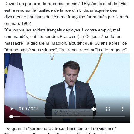
Devant un parterre de rapatriés réunis à l'Elysée, le chef de l'Etat
GYD 241.849406
est revenu sur la fusillade de la rue d'Isly, dans laquelle des
HKD 9.067746
dizaines de partisans de l'Algérie française furent tués par l'armée
HNL 31.077375
en mars 1962.
HRK 7.536622
"Ce jour-là les soldats français déployés à contre emploi, mal
HTG 151.150865
commandés, ont tiré sur des Français (...) Ce jour-là ce fut un
HUF 363.096405
massacre", a déclaré M. Macron, ajoutant que "60 ans après" ce
IDR 20580.370421
"drame passé sous silence", "la France reconnaît cette tragédie".
ILS 3.468234
IMP 0.859288
INR 109.992259
IQD 1515.115748
IRR
1590322.371805
ISK 142.598215
JEP 0.859288
JMD 183.583315
JOD 0.819746
JPY 182.445186
KES 148.887592
Evoquant la "surenchère atroce d'insécurité et de violence",
KGS 101.104505