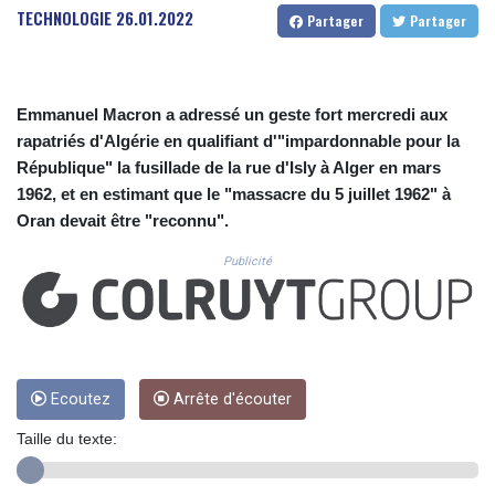
CUC 1.156136
TECHNOLOGIE
26.01.2022
Partager
Partager
CUP 30.637594
CVE 110.646682
CZK 24.258158
DJF 205.46888
Emmanuel Macron a adressé un geste fort mercredi aux
DKK 7.477932
rapatriés d'Algérie en qualifiant d'"impardonnable pour la
DOP 67.345355
République" la fusillade de la rue d'Isly à Alger en mars
DZD 153.688625
1962, et en estimant que le "massacre du 5 juillet 1962" à
EGP 57.293288
Oran devait être "reconnu".
ERN 17.342035
ETB 184.982115
Publicité
FJD 2.553384
FKP 0.859288
GBP 0.856968
GEL 3.017966
GGP 0.859288
GHS 13.596606
Ecoutez
Arrête d'écouter
GIP 0.859288
Taille du texte:
GMD 84.980421
GNF 10145.090599
GTQ 8.820142