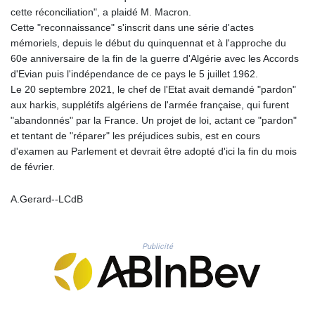
MNT 4157.510076
cette réconciliation", a plaidé M. Macron.
MOP 9.34149
Cette "reconnaissance" s'inscrit dans une série d'actes
MRU 46.349915
mémoriels, depuis le début du quinquennat et à l'approche du
MUR 54.396619
60e anniversaire de la fin de la guerre d'Algérie avec les Accords
MVR 17.862733
d'Evian puis l'indépendance de ce pays le 5 juillet 1962.
MWK 2008.207995
Le 20 septembre 2021, le chef de l'Etat avait demandé "pardon"
MXN 19.811776
aux harkis, supplétifs algériens de l'armée française, qui furent
MYR 4.728715
"abandonnés" par la France. Un projet de loi, actant ce "pardon"
MZN 73.882892
et tentant de "réparer" les préjudices subis, est en cours
NAD 18.78764
d'examen au Parlement et devrait être adopté d'ici la fin du mois
NGN 1577.963717
de février.
NIO 42.540713
NOK 10.99759
A.Gerard--LCdB
NPR 176.001898
NZD 1.961547
OMR 0.442559
Publicité
PAB 1.15598
PEN 3.913564
PGK 5.112721
PHP 70.183258
PKR 321.178758