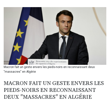
BIF 3453.955207
BMD 1.156136
BND 1.481323
BOB 13.739522
BRL 5.876989
BSD 1.155995
BTN 110.001186
BWP 15.603479
BYN 3.442212
BYR 22660.258427
BZD 2.324897
CAD 1.613446
Macron fait un geste envers les pieds-noirs en reconnaissant deux
CDF 2615.761404
"massacres" en Algérie
CHF 0.934181
CLF 0.026749
MACRON FAIT UN GESTE ENVERS LES
CLP 1056.199727
PIEDS-NOIRS EN RECONNAISSANT
CNY 7.801146
CNH 7.796152
DEUX "MASSACRES" EN ALGÉRIE
COP 3650.105178
CRC 525.509359