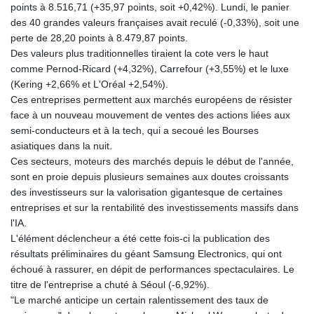
points à 8.516,71 (+35,97 points, soit +0,42%). Lundi, le panier
GYD 241.852202
des 40 grandes valeurs françaises avait reculé (-0,33%), soit une
HKD 9.070596
perte de 28,20 points à 8.479,87 points.
HNL 30.984681
Des valeurs plus traditionnelles tiraient la cote vers le haut
HRK 7.533703
comme Pernod-Ricard (+4,32%), Carrefour (+3,55%) et le luxe
HTG 151.152612
(Kering +2,66% et L'Oréal +2,54%).
HUF 363.337748
Ces entreprises permettent aux marchés européens de résister
IDR 20582.920659
face à un nouveau mouvement de ventes des actions liées aux
ILS 3.468274
semi-conducteurs et à la tech, qui a secoué les Bourses
IMP 0.859298
asiatiques dans la nuit.
INR 110.065674
Ces secteurs, moteurs des marchés depuis le début de l'année,
IQD 1514.334158
sont en proie depuis plusieurs semaines aux doutes croissants
IRR
des investisseurs sur la valorisation gigantesque de certaines
1590340.758301
entreprises et sur la rentabilité des investissements massifs dans
ISK 142.611425
l'IA.
JEP 0.859298
L'élément déclencheur a été cette fois-ci la publication des
JMD 183.585438
résultats préliminaires du géant Samsung Electronics, qui ont
JOD 0.819755
échoué à rassurer, en dépit de performances spectaculaires. Le
JPY 182.105612
titre de l'entreprise a chuté à Séoul (-6,92%).
KES 147.605987
"Le marché anticipe un certain ralentissement des taux de
KGS 101.105674