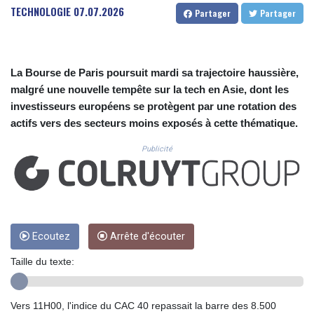
CUC 1.156149
TECHNOLOGIE
07.07.2026
Partager
Partager
CUP 30.637949
CVE 110.647961
CZK 24.266354
DJF 205.471255
La Bourse de Paris poursuit mardi sa trajectoire haussière,
DKK 7.476127
malgré une nouvelle tempête sur la tech en Asie, dont les
DOP 67.346134
investisseurs européens se protègent par une rotation des
DZD 153.688915
actifs vers des secteurs moins exposés à cette thématique.
EGP 57.556612
ERN 17.342235
Publicité
ETB 186.583498
FJD 2.553413
FKP 0.859298
GBP 0.856793
GEL 3.023376
GGP 0.859298
Ecoutez
Arrête d'écouter
GHS 13.596763
Taille du texte:
GIP 0.859298
GMD 84.981404
GNF 10145.207892
Vers 11H00, l'indice du CAC 40 repassait la barre des 8.500
GTQ 8.820244