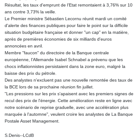
MNT 4157.558143
Résultat, les taux d'emprunt de l'Etat remontaient à 3,76% sur 10
MOP 9.341598
ans contre 3,73% la veille.
MRU 46.473418
Le Premier ministre Sébastien Lecornu réunit mardi un comité
MUR 54.420371
d'alerte des finances publiques pour faire le point sur la difficile
MVR 17.874501
situation budgétaire française et donner "un cap" en la matière,
MWK 2004.537163
après de premières économies de six milliards d'euros
MXN 19.809677
annoncées en avril.
MYR 4.729001
Membre "faucon" du directoire de la Banque centrale
MZN 73.883747
européenne, l'Allemande Isabel Schnabel a prévenu que les
NAD 18.780552
chocs inflationnistes persistaient dans la zone euro, malgré la
NGN 1577.519501
baisse des prix du pétrole.
NIO 42.541205
Des analystes n'excluent pas une nouvelle remontée des taux de
NOK 10.981266
la BCE lors de sa prochaine réunion fin juillet.
NPR 176.003933
"Les pressions sur les prix s'apaisent avec les premiers signes de
NZD 1.961655
recul des prix de l'énergie. Cette amélioration reste en ligne avec
OMR 0.444533
notre scénario de reprise graduelle, avec une accélération plus
PAB 1.155994
marquée à l'automne", veulent croire les analystes de La Banque
PEN 3.915024
Postale Asset Management.
PGK 5.108776
PHP 70.28003
S.Denis--LCdB
PKR 320.93685