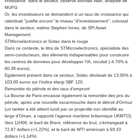
croissance" dans le secteur, observe Michael Wan, analyste de
KHR 4685.298214
MUFG.
KMF 492.519879
Or, les investisseurs se demandent si un taux de croissance qui
KRW 1629.419037
ralentirait "justifie encore" le niveau "d'investissement", colossal
KWD 0.356776
dans le secteur, estime Stephen Innes, de SPI Asset
KYD 0.963357
Management.
KZT 541.790653
STMicroelectronics et Soitec dans le rouge
LAK 26108.739178
Dans ce contexte, le titre de STMicroelectronics, spécialiste des
LBP
semi-conducteurs, des éléments indispensables pour construire
103533.143415
les centres de données pour développer l'IA, reculait (-4,70% à
LKR 387.749774
60,38 euros).
LRD 209.899292
Egalement présent dans ce secteur, Soitec dévissait de 13,05% à
LSL 18.780552
103,00 euros sur l'indice élargi SBF 120.
LTL 3.413808
Remontée du pétrole et des taux d'emprunt
LVL 0.699343
La Bourse de Paris encaisse également la remontée des prix du
LYD 7.358934
pétrole, après une nouvelle escarmouche dans le détroit d'Ormuz
MAD 10.774363
(un tanker a été atteint lundi par un projectile non identifié au
MDL 20.102535
large d'Oman, a rapporté l'agence maritime britannique UKMTO).
MGA 4933.054837
Vers 11H00, le baril de Brent, référence du brut, s'échangeait à
MKD 61.708483
72,87 dollars (+1,22%), et le baril de WTI américain à 69,33
MMK 2427.395773
dollars (+1,14%).