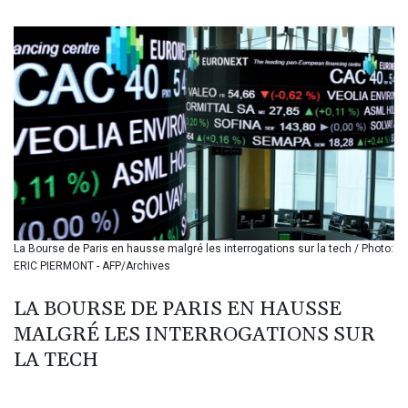
BIF 3453.99514
BMD 1.156149
BND 1.48134
BOB 13.739681
BRL 5.892665
BSD 1.156009
BTN 110.002458
BWP 15.603659
BYN 3.442252
BYR 22660.520413
BZD 2.324924
CAD 1.611493
La Bourse de Paris en hausse malgré les interrogations sur la tech / Photo:
CDF 2615.791646
ERIC PIERMONT - AFP/Archives
CHF 0.933942
CLF 0.026753
LA BOURSE DE PARIS EN HAUSSE
CLP 1056.362238
MALGRÉ LES INTERROGATIONS SUR
CNY 7.801236
CNH 7.796982
LA TECH
COP 3648.921861
CRC 525.515435