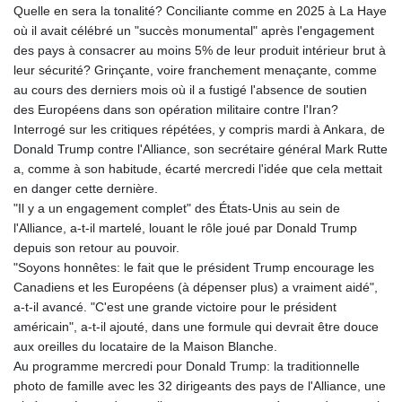
Quelle en sera la tonalité? Conciliante comme en 2025 à La Haye
GYD 241.227629
où il avait célébré un "succès monumental" après l'engagement
HKD 9.058306
des pays à consacrer au moins 5% de leur produit intérieur brut à
HNL 30.907112
leur sécurité? Grinçante, voire franchement menaçante, comme
HRK 7.534038
au cours des derniers mois où il a fustigé l'absence de soutien
HTG 150.767698
des Européens dans son opération militaire contre l'Iran?
HUF 362.223087
Interrogé sur les critiques répétées, y compris mardi à Ankara, de
IDR 20682.294394
Donald Trump contre l'Alliance, son secrétaire général Mark Rutte
ILS 3.477385
a, comme à son habitude, écarté mercredi l'idée que cela mettait
IMP 0.857848
en danger cette dernière.
INR 109.932764
"Il y a un engagement complet" des États-Unis au sein de
IQD 1510.627108
l'Alliance, a-t-il martelé, louant le rôle joué par Donald Trump
IRR
depuis son retour au pouvoir.
1587694.361999
"Soyons honnêtes: le fait que le président Trump encourage les
ISK 141.792902
Canadiens et les Européens (à dépenser plus) a vraiment aidé",
JEP 0.857848
a-t-il avancé. "C'est une grande victoire pour le président
JMD 183.243508
américain", a-t-il ajouté, dans une formule qui devrait être douce
JOD 0.818791
aux oreilles du locataire de la Maison Blanche.
JPY 182.181232
Au programme mercredi pour Donald Trump: la traditionnelle
KES 149.439303
photo de famille avec les 32 dirigeants des pays de l'Alliance, une
KGS 100.991685