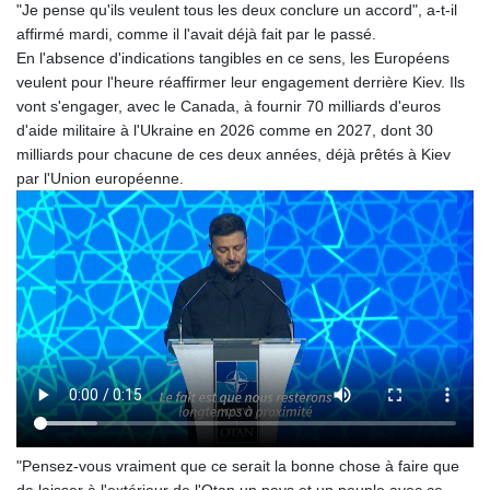
"Je pense qu'ils veulent tous les deux conclure un accord", a-t-il
PLN 4.30117
affirmé mardi, comme il l'avait déjà fait par le passé.
PYG 6876.93715
En l'absence d'indications tangibles en ce sens, les Européens
QAR 4.215887
veulent pour l'heure réaffirmer leur engagement derrière Kiev. Ils
RON 5.244777
vont s'engager, avec le Canada, à fournir 70 milliards d'euros
RSD 117.358631
d'aide militaire à l'Ukraine en 2026 comme en 2027, dont 30
RUB 93.515578
milliards pour chacune de ces deux années, déjà prêtés à Kiev
RWF 1693.938243
par l'Union européenne.
SAR 4.333626
SBD 9.317771
SCR 16.99798
SDG 693.483603
SEK 10.953417
SGD 1.479663
SLE 28.408276
SOS 659.009126
SRD 43.501064
STD 23903.162464
STN 24.481764
SVC 10.089834
"Pensez-vous vraiment que ce serait la bonne chose à faire que
SZL 18.902002
de laisser à l'extérieur de l'Otan un pays et un peuple avec ce