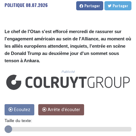
CUC 1.154855
POLITIQUE
08.07.2026
Partager
Partager
CUP 30.603652
CVE 110.186265
CZK 24.201154
DJF 205.338828
Le chef de l'Otan s'est efforcé mercredi de rassurer sur
DKK 7.47541
l'engagement américain au sein de l'Alliance, au moment où
DOP 67.250199
les alliés européens attendent, inquiets, l'entrée en scène
DZD 153.530983
de Donald Trump au deuxième jour d'un sommet sous
EGP 57.54318
tenson à Ankara.
ERN 17.322822
ETB 186.117873
Publicité
FJD 2.553963
FKP 0.857848
GBP 0.857774
GEL 3.019946
GGP 0.857848
GHS 13.520339
Ecoutez
Arrête d'écouter
GIP 0.857848
Taille du texte:
GMD 84.878181
GNF 10128.411837
GTQ 8.795715