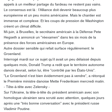
MNT 4152.673297
appels à un meilleur partage du fardeau ne restent pas vains.
MOP 9.316283
Le consensus est là : l'Alliance doit devenir beaucoup plus
MRU 46.240358
européenne et un peu moins américaine. Mais le chantier est
MUR 54.209096
immense et complexe. Et les coups de pression de Washington
MVR 17.842347
créent un climat difficile.
MWK 1999.510632
Mi-juin, à Bruxelles, le secrétaire américain à la Défense Pete
MXN 19.917775
Hegseth a annoncé un "réexamen" dans les six mois de la
MYR 4.721853
présence des forces américaines en Europe.
MZN 73.807157
Autre dossier sensible qui refait surface régulièrement: le
NAD 18.917964
Groenland.
NGN 1572.381111
Interrogé mardi sur ce sujet qu'il avait un peu délaissé depuis
NIO 42.438205
quelques mois, Donald Trump a redit que le territoire autonome
NOK 11.00856
danois devrait, selon lui, être "contrôlé par les États-Unis".
NPR 175.401109
"Le Groenland n'est bien évidemment pas à vendre", a rétorqué
NZD 1.964222
le Première ministre danoise Mette Frederiksen mercredi matin.
OMR 0.444037
- Tête-à-tête avec Zelensky -
PAB 1.153176
Sur l'Ukraine, la tête-à-tête du président américain avec son
PEN 3.903611
homologue ukrainien sera scruté avec attention, quelques jours
PGK 5.170149
après une "très bonne conversation" avec le président russe
PHP 70.148769
Vladimir Poutine.
PKR 320.189388