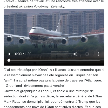
- brève - séance de travail, et une rencontre très attendue avec le
KHR 4673.518854
président ukrainien Volodymyr Zelensky.
KMF 493.12343
KRW 1638.640772
KWD 0.357023
KYD 0.961017
KZT 541.135669
LAK 26067.486096
LBP
103263.512096
LKR 386.906578
LRD 208.141271
LSL 18.917964
LTL 3.409986
"J'ai été très déçu par l'Otan", a-t-il lancé, laissant entendre que si
LVL 0.69856
le rassemblement n'avait pas été organisé en Turquie par son
LYD 7.339597
"ami", il n'aurait même pas pris la peine de traverser l'Atlantique.
MAD 10.74762
- Groenland "évidemment pas à vendre" -
MDL 20.03577
Chiffres et graphiques à l'appui, et fidèle à une stratégie de
MGA 4908.365176
séduction dont il n'a jamais dévié, le secrétaire général de l'Otan
MKD 61.481068
Mark Rutte, se démultiplie, lui, pour démontrer à Trump que les
MMK 2424.552772
engagements des pays de l'Otan sont suivis d'actes. Et que ses