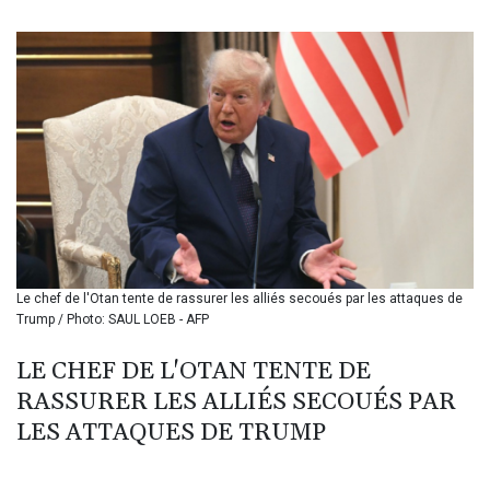
BIF 3440.896583
BMD 1.154855
BND 1.478624
BOB 14.004993
BRL 5.916207
BSD 1.153151
BTN 109.628664
BWP 15.63742
BYN 3.410563
BYR 22635.15384
BZD 2.319233
CAD 1.618125
Le chef de l'Otan tente de rassurer les alliés secoués par les attaques de
CDF 2611.126427
Trump / Photo: SAUL LOEB - AFP
CHF 0.932311
CLF 0.026733
LE CHEF DE L'OTAN TENTE DE
CLP 1055.559908
RASSURER LES ALLIÉS SECOUÉS PAR
CNY 7.795147
CNH 7.793913
LES ATTAQUES DE TRUMP
COP 3675.544784
CRC 522.915026