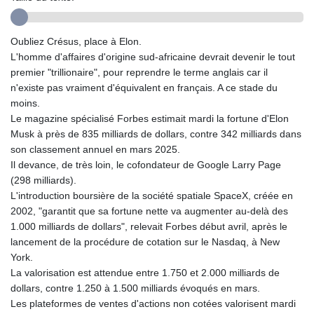
GYD 241.157003
HKD 9.067746
Oubliez Crésus, place à Elon.
HNL 30.895616
L'homme d'affaires d'origine sud-africaine devrait devenir le tout
HRK 7.536622
premier "trillionaire", pour reprendre le terme anglais car il
HTG 150.718127
n'existe pas vraiment d'équivalent en français. A ce stade du
HUF 363.096405
moins.
IDR 20580.370421
Le magazine spécialisé Forbes estimait mardi la fortune d'Elon
ILS 3.468234
Musk à près de 835 milliards de dollars, contre 342 milliards dans
IMP 0.8566
son classement annuel en mars 2025.
INR 110.076256
Il devance, de très loin, le cofondateur de Google Larry Page
IQD 1509.981237
(298 milliards).
IRR
L'introduction boursière de la société spatiale SpaceX, créée en
1590322.371805
2002, "garantit que sa fortune nette va augmenter au-delà des
ISK 142.598215
1.000 milliards de dollars", relevait Forbes début avril, après le
JEP 0.8566
lancement de la procédure de cotation sur le Nasdaq, à New
JMD 183.057725
York.
JOD 0.819746
La valorisation est attendue entre 1.750 et 2.000 milliards de
JPY 182.445186
dollars, contre 1.250 à 1.500 milliards évoqués en mars.
KES 149.158147
Les plateformes de ventes d'actions non cotées valorisent mardi
KGS 101.104505