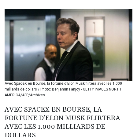
BIF 3451.157116
BMD 1.156136
BND 1.477082
BOB 13.69983
BRL 5.876989
BSD 1.152686
BTN 109.688637
BWP 15.558807
BYN 3.432357
BYR 22660.258427
BZD 2.318271
CAD 1.61333
Avec SpaceX en Bourse, la fortune d'Elon Musk flirtera avec les 1.000
CDF 2615.761404
milliards de dollars / Photo: Benjamin Fanjoy - GETTY IMAGES NORTH
CHF 0.93588
AMERICA/AFP/Archives
CLF 0.026829
CLP 1055.916879
AVEC SPACEX EN BOURSE, LA
CNY 7.801146
FORTUNE D'ELON MUSK FLIRTERA
CNH 7.796152
COP 3633.55485
AVEC LES 1.000 MILLIARDS DE
CRC 523.993489
DOLLARS