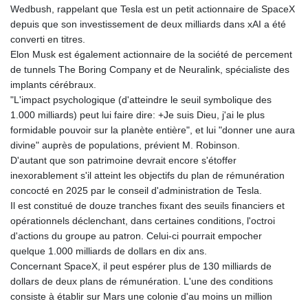
Wedbush, rappelant que Tesla est un petit actionnaire de SpaceX
PLN 4.299905
depuis que son investissement de deux milliards dans xAI a été
PYG 6853.914834
converti en titres.
QAR 4.213648
Elon Musk est également actionnaire de la société de percement
RON 5.244583
de tunnels The Boring Company et de Neuralink, spécialiste des
RSD 117.338542
implants cérébraux.
RUB 94.338828
"L'impact psychologique (d'atteindre le seuil symbolique des
RWF 1694.978938
1.000 milliards) peut lui faire dire: +Je suis Dieu, j'ai le plus
SAR 4.341973
formidable pouvoir sur la planète entière", et lui "donner une aura
SBD 9.325039
divine" auprès de populations, prévient M. Robinson.
SCR 16.705092
D'autant que son patrimoine devrait encore s'étoffer
SDG 694.263698
inexorablement s'il atteint les objectifs du plan de rémunération
SEK 10.961095
concocté en 2025 par le conseil d'administration de Tesla.
SGD 1.477585
Il est constitué de douze tranches fixant des seuils financiers et
SLE 28.445176
opérationnels déclenchant, dans certaines conditions, l'octroi
SOS 658.791814
d'actions du groupe au patron. Celui-ci pourrait empocher
SRD 43.778814
quelque 1.000 milliards de dollars en dix ans.
STD 23929.673396
Concernant SpaceX, il peut espérer plus de 130 milliards de
STN 24.499696
dollars de deux plans de rémunération. L'une des conditions
SVC 10.085875
consiste à établir sur Mars une colonie d'au moins un million
SZL 18.722767