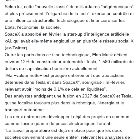
MNT 4159.0218
Selon lui, cette "nouvelle classe" de milliardaires "hégémoniques";
MOP 9.314584
et plus précisément "l'oligarchie de la tech", exerce un contrôle et
MRU 46.338424
une influence structurelle, technologique et financière sur les
MUR 54.419742
Etats, l'économie, la société.
MVR 17.862733
SpaceX a absorbé en février la start-up d'intelligence artificielle
MWK 1998.775164
xAI, qui avait elle-même englouti un an plus tôt le réseau social X
MXN 19.812061
(ex-Twitter).
MYR 4.728715
Outre les parts dans ce titan technologique, Elon Musk détient
MZN 73.882892
environ 12% du constructeur automobile Tesla, 1.580 milliards de
NAD 18.726567
dollars de capitalisation boursière actuellement.
NGN 1577.963717
"Ma +valeur nette+ est presque entièrement due aux actions
NIO 42.419473
détenues dans Tesla et dans SpaceX", soulignait-il mi-février,
NOK 10.99759
relevant avoir "moins de 0,1% de cela en liquidités".
NPR 175.501819
Des analystes anticipent une fusion en 2027 de SpaceX et Tesla,
NZD 1.966719
qui se focalise toujours plus dans la robotique, l'énergie et le
OMR 0.442445
transport autonome.
PAB 1.152686
Les deux entreprises développent déjà des projets en commun,
PEN 3.903651
comme l'usine géante de puces électroniques Terafab.
PGK 5.093937
"Le travail préparatoire est déjà en place pour que les deux
PHP 70.183258
sociétés deviennent une seule entité", relèvent les analystes de
PKR 320.014324