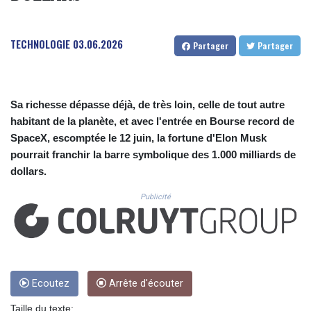
CUC 1.156136
CUP 30.637594
CVE 110.26363
TECHNOLOGIE
03.06.2026
Partager
Partager
CZK 24.258158
DJF 205.267449
DKK 7.477932
DOP 67.289164
Sa richesse dépasse déjà, de très loin, celle de tout autre
DZD 152.967099
habitant de la planète, et avec l'entrée en Bourse record de
EGP 57.293288
SpaceX, escomptée le 12 juin, la fortune d'Elon Musk
ERN 17.342035
pourrait franchir la barre symbolique des 1.000 milliards de
ETB 186.049588
FJD 2.553384
dollars.
FKP 0.8566
Publicité
GBP 0.858527
GEL 3.017966
GGP 0.8566
GHS 13.526832
GIP 0.8566
GMD 84.980421
Ecoutez
Arrête d'écouter
GNF 10123.874202
GTQ 8.794891
Taille du texte: