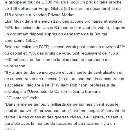
le groupe autour de 1.500 milliards, pour un prix unitaire proche
KHR 4681.941823
de 129 dollars sur Forge Global (53 dollars mi-décembre) et de
KMF 492.514185
118 dollars sur Nasdaq Private Market.
KRW 1627.677557
Elon Musk détient environ 12% des actions ordinaires et environ
KWD 0.356853
94% des actions de classe B (chaque titre vaut dix votes), d'après
KYD 0.960588
un document déposé auprès du gendarme de la Bourse
KZT 540.233287
américaine (SEC).
LAK 26025.676609
Selon un calcul de l'AFP, il conserverait post-cotation environ 42%
LBP
du capital et 79% des droits de vote. Soit l'équivalent de 735 à
103223.017367
840 milliards, en fonction de la plus récente fourchette de
LKR 386.635196
valorisation.
LRD 208.057415
"Il y a une tendance incroyable et continuelle de centralisation et
LSL 18.726567
de concentration de richesse (...) et, au sommet, la concentration
LTL 3.413768
s'accélère", déclare à l'AFP William Robinson, professeur de
LVL 0.699335
sociologie à l'Université de Californie-Santa Barbara.
LYD 7.331909
- "Oligarchie" tech -
MAD 10.743067
"Dans le même temps, 5 milliards de personnes vivent sous le
MDL 20.044751
seuil de pauvreté", provoquant une "extrême inégalité" servant de
MGA 4918.938878
terreau à des crises et des guerres civiles, a-t-il ajouté, faisant le
MKD 61.524236
parallèle avec la montée du fascisme et du nazisme il y a un
MMK 2427.596601
siècle.