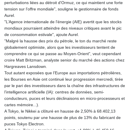
perturbations liées au détroit d'Ormuz, ce qui maintient une forte
KMF 492.199617
tension sur l'offre mondiale", souligne le gestionnaire de fonds
KRW 1636.950761
Aurel.
KWD 0.356741
"L’Agence internationale de l'énergie (AIE) avertit que les stocks
KYD 0.960262
mondiaux pourraient atteindre des niveaux critiques avant le pic
KZT 540.040464
de consommation estivale", ajoute Aurel.
LAK 26016.724996
"Malgré la hausse des prix du pétrole, le ton du marché reste
LBP
globalement optimiste, alors que les investisseurs tentent de
103187.513486
comprendre ce qui se passe au Moyen-Orient", veut cependant
LKR 386.502211
croire Matt Britzman, analyste senior du marché des actions chez
LRD 207.987652
Hargreaves Lansdown.
LSL 18.720126
Tout autant exposées que l'Europe aux importations pétrolières,
LTL 3.41159
les Bourses en Asie ont continué leur progression mercredi, tirée
LVL 0.698888
par le pari des investisseurs dans la chaîne des infrastructures de
LYD 7.329387
l'intelligence artificielle (IA): centres de données, semi-
MAD 10.739418
conducteurs, puces et leurs déclinaisons en micro-processeurs et
MDL 20.037856
cartes mémoire...).
MGA 4917.246994
A Tokyo, le Nikkei a clôturé en hausse de 2,50% à 68.402,13
MKD 61.540878
points, soutenu par une hausse de plus de 13% du fabricant de
MMK 2425.815605
puces Tokyo Electron.
MNT 4152.793668