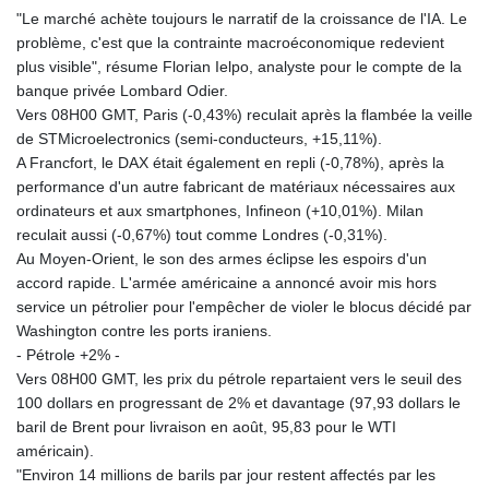
"Le marché achète toujours le narratif de la croissance de l'IA. Le
GYD 241.024009
problème, c'est que la contrainte macroéconomique redevient
HKD 9.064594
plus visible", résume Florian Ielpo, analyste pour le compte de la
HNL 30.884989
banque privée Lombard Odier.
HRK 7.534375
Vers 08H00 GMT, Paris (-0,43%) reculait après la flambée la veille
HTG 150.666939
de STMicroelectronics (semi-conducteurs, +15,11%).
HUF 363.033032
A Francfort, le DAX était également en repli (-0,78%), après la
IDR 20546.50216
performance d'un autre fabricant de matériaux nécessaires aux
ILS 3.468101
ordinateurs et aux smartphones, Infineon (+10,01%). Milan
IMP 0.857019
reculait aussi (-0,67%) tout comme Londres (-0,31%).
INR 110.072122
Au Moyen-Orient, le son des armes éclipse les espoirs d'un
IQD 1509.468404
accord rapide. L'armée américaine a annoncé avoir mis hors
IRR 1589307.85432
service un pétrolier pour l'empêcher de violer le blocus décidé par
ISK 142.587462
Washington contre les ports iraniens.
JEP 0.857019
- Pétrole +2% -
JMD 182.994762
Vers 08H00 GMT, les prix du pétrole repartaient vers le seuil des
JOD 0.819159
100 dollars en progressant de 2% et davantage (97,93 dollars le
JPY 182.969975
baril de Brent pour livraison en août, 95,83 pour le WTI
KES 149.450928
américain).
KGS 101.03906
"Environ 14 millions de barils par jour restent affectés par les
KHR 4680.351701