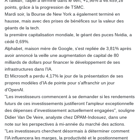
A Taiwan, Taipei a terminé dans le vert, +1,98% à 46.459,16
MOP 9.311421
points, grâce à la progression de TSMC.
MRU 46.322486
Mardi soir, la Bourse de New York a également terminé en
MUR 54.303818
hausse, mais avec des prises de bénéfices sur la valeur des
MVR 17.850835
géants de la tech.
MWK 1998.087679
la première capitalisation mondiale, le géant des puces Nvidia, a
MXN 19.811612
cédé 0,69%.
MYR 4.723385
Alphabet, maison mère de Google, s'est repliée de 3,81% après
MZN 73.835683
avoir annoncé la veille une augmentation de capital de 80
NAD 18.719883
milliards de dollars pour financer le développement de ses
NGN 1573.640789
infrastructures dans l'IA.
NIO 42.405066
Et Microsoft a perdu 4,17% le jour de la présentation de ses
NOK 10.986386
propres modèles d'IA de pointe pour s'affranchir un jour
NPR 175.441455
d'OpenAI.
NZD 1.961282
"Les investisseurs commencent à se demander si les rendements
OMR 0.444252
futurs de ces investissements justifieront l'ampleur exceptionnelle
PAB 1.152294
des dépenses d'investissement actuellement engagées", souligne
PEN 3.902292
Didier Van De Veire, analyste chez DPAM-Indosuez, dans une
PGK 5.092273
note sur les perspectives à mi-année du marché des actions.
PHP 70.184643
"Les investisseurs cherchent désormais à déterminer comment
PKR 319.904254
l'IA influencera les marges, la productivité et le positionnement
PLN 4.298497