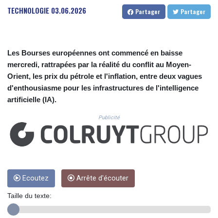
CUC 1.155398
TECHNOLOGIE
03.06.2026
Partager
Partager
CUP 30.61805
CVE 110.22332
CZK 24.264051
DJF 205.196847
Les Bourses européennes ont commencé en baisse
DKK 7.475264
mercredi, rattrapées par la réalité du conflit au Moyen-
DOP 67.26602
Orient, les prix du pétrole et l'inflation, entre deux vagues
DZD 153.587771
EGP 57.609419
d'enthousiasme pour les infrastructures de l'intelligence
ERN 17.330971
artificielle (IA).
ETB 185.985596
Publicité
FJD 2.552261
FKP 0.857019
GBP 0.856098
GEL 3.015386
GGP 0.857019
GHS 13.519372
Ecoutez
Arrête d'écouter
GIP 0.857019
GMD 84.920858
Taille du texte:
GNF 10120.260724
GTQ 8.791676