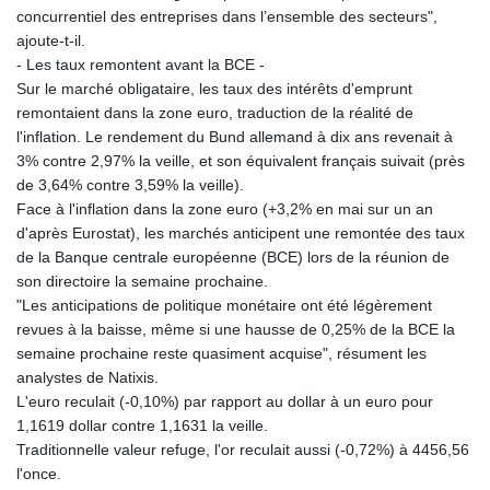
concurrentiel des entreprises dans l’ensemble des secteurs",
PYG 6851.557409
ajoute-t-il.
QAR 4.212107
- Les taux remontent avant la BCE -
RON 5.248053
Sur le marché obligataire, les taux des intérêts d'emprunt
RSD 117.311005
remontaient dans la zone euro, traduction de la réalité de
RUB 95.047204
l'inflation. Le rendement du Bund allemand à dix ans revenait à
RWF 1694.395945
3% contre 2,97% la veille, et son équivalent français suivait (près
SAR 4.326684
de 3,64% contre 3,59% la veille).
SBD 9.31909
Face à l'inflation dans la zone euro (+3,2% en mai sur un an
SCR 17.004942
d'après Eurostat), les marchés anticipent une remontée des taux
SDG 693.751675
de la Banque centrale européenne (BCE) lors de la réunion de
SEK 10.958327
son directoire la semaine prochaine.
SGD 1.477899
"Les anticipations de politique monétaire ont été légèrement
SLE 28.42391
revues à la baisse, même si une hausse de 0,25% de la BCE la
SOS 658.56522
semaine prochaine reste quasiment acquise", résument les
SRD 43.750885
analystes de Natixis.
STD 23914.407904
L'euro reculait (-0,10%) par rapport au dollar à un euro pour
STN 24.491693
1,1619 dollar contre 1,1631 la veille.
SVC 10.082449
Traditionnelle valeur refuge, l'or reculait aussi (-0,72%) à 4456,56
SZL 18.716328
l'once.
THB 38.099829