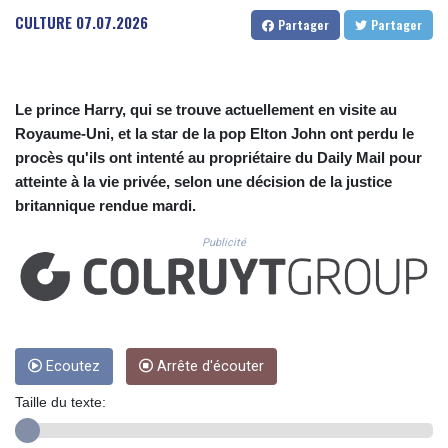
CUC 1.156136
CULTURE
07.07.2026
Partager
Partager
CUP 30.637594
CVE 110.26363
CZK 24.258158
DJF 205.267449
Le prince Harry, qui se trouve actuellement en visite au
DKK 7.477932
Royaume-Uni, et la star de la pop Elton John ont perdu le
DOP 67.289164
procès qu'ils ont intenté au propriétaire du Daily Mail pour
DZD 152.967099
EGP 57.380687
atteinte à la vie privée, selon une décision de la justice
ERN 17.342035
britannique rendue mardi.
ETB 186.049588
Publicité
FJD 2.553384
FKP 0.8566
GBP 0.858527
GEL 3.017966
GGP 0.8566
GHS 13.526832
Ecoutez
Arrête d'écouter
GIP 0.8566
GMD 84.980421
Taille du texte:
GNF 10123.874202
GTQ 8.794891