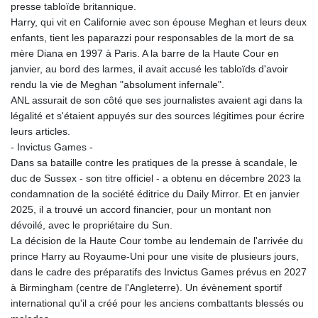
KHR 4681.941823
presse tabloïde britannique.
KMF 492.514185
Harry, qui vit en Californie avec son épouse Meghan et leurs deux
KRW 1627.677557
enfants, tient les paparazzi pour responsables de la mort de sa
KWD 0.356853
mère Diana en 1997 à Paris. A la barre de la Haute Cour en
KYD 0.960588
janvier, au bord des larmes, il avait accusé les tabloïds d'avoir
KZT 540.233287
rendu la vie de Meghan "absolument infernale".
LAK 26025.676609
ANL assurait de son côté que ses journalistes avaient agi dans la
LBP
légalité et s'étaient appuyés sur des sources légitimes pour écrire
103223.017367
leurs articles.
LKR 386.635196
- Invictus Games -
LRD 208.057415
Dans sa bataille contre les pratiques de la presse à scandale, le
LSL 18.726567
duc de Sussex - son titre officiel - a obtenu en décembre 2023 la
LTL 3.413768
condamnation de la société éditrice du Daily Mirror. Et en janvier
LVL 0.699335
2025, il a trouvé un accord financier, pour un montant non
LYD 7.331909
dévoilé, avec le propriétaire du Sun.
MAD 10.743067
La décision de la Haute Cour tombe au lendemain de l'arrivée du
MDL 20.044751
prince Harry au Royaume-Uni pour une visite de plusieurs jours,
MGA 4918.938878
dans le cadre des préparatifs des Invictus Games prévus en 2027
MKD 61.524236
à Birmingham (centre de l'Angleterre). Un évènement sportif
MMK 2427.596601
international qu'il a créé pour les anciens combattants blessés ou