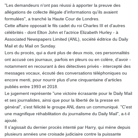
GYD 241.157003
"Les demandeurs n'ont pas réussi à apporter la preuve des
HKD 9.066767
allégations de collecte illégale d'informations qu'ils avaient
HNL 30.895616
formulées", a tranché la Haute Cour de Londres.
HRK 7.536622
Cette affaire opposait le fils cadet du roi Charles III et d'autres
HTG 150.718127
célébrités - dont Elton John et l'actrice Elizabeth Hurley - à
HUF 363.096405
Associated Newspapers Limited (ANL), société éditrice du Daily
IDR 20580.370421
Mail et du Mail on Sunday.
ILS 3.468234
Lors du procès, qui a duré plus de deux mois, ces personnalités
IMP 0.8566
ont accusé ces journaux, parfois en pleurs ou en colère, d'avoir -
INR 110.076256
notamment en recourant à des détectives privés - intercepté des
IQD 1509.981237
messages vocaux, écouté des conversations téléphoniques ou
IRR
encore menti, pour nourrir plus d'une cinquantaine d'articles
1590322.371805
publiés entre 1993 et 2018.
ISK 142.598215
Le jugement représente "une victoire écrasante pour le Daily Mail
JEP 0.8566
et ses journalistes, ainsi que pour la liberté de la presse en
JMD 183.057725
général", s'est félicité le groupe ANL dans un communiqué. "C'est
JOD 0.819746
une magnifique réhabilitation du journalisme du Daily Mail", a-t-il
JPY 182.445186
ajouté.
KES 149.158147
Il s'agissait du dernier procès intenté par Harry, qui mène depuis
KGS 101.104505
plusieurs années une croisade judiciaire contre la puissante