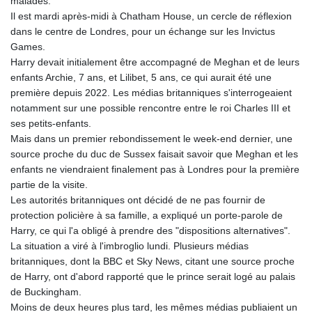
MNT 4159.0218
malades.
MOP 9.314584
Il est mardi après-midi à Chatham House, un cercle de réflexion
MRU 46.338424
dans le centre de Londres, pour un échange sur les Invictus
MUR 54.419742
Games.
MVR 17.862733
Harry devait initialement être accompagné de Meghan et de leurs
MWK 1998.775164
enfants Archie, 7 ans, et Lilibet, 5 ans, ce qui aurait été une
MXN 19.812061
première depuis 2022. Les médias britanniques s'interrogeaient
MYR 4.728715
notamment sur une possible rencontre entre le roi Charles III et
MZN 73.882892
ses petits-enfants.
NAD 18.726567
Mais dans un premier rebondissement le week-end dernier, une
NGN 1577.963717
source proche du duc de Sussex faisait savoir que Meghan et les
NIO 42.419473
enfants ne viendraient finalement pas à Londres pour la première
NOK 10.99759
partie de la visite.
NPR 175.501819
Les autorités britanniques ont décidé de ne pas fournir de
NZD 1.966719
protection policière à sa famille, a expliqué un porte-parole de
OMR 0.442445
Harry, ce qui l'a obligé à prendre des "dispositions alternatives".
PAB 1.152686
La situation a viré à l'imbroglio lundi. Plusieurs médias
PEN 3.903651
britanniques, dont la BBC et Sky News, citant une source proche
PGK 5.093937
de Harry, ont d'abord rapporté que le prince serait logé au palais
PHP 70.183258
de Buckingham.
PKR 320.014324
Moins de deux heures plus tard, les mêmes médias publiaient un