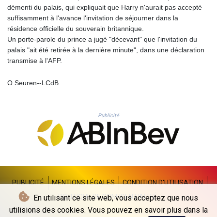
PLN 4.299905
démenti du palais, qui expliquait que Harry n'aurait pas accepté
PYG 6853.914834
suffisamment à l'avance l'invitation de séjourner dans la
QAR 4.213648
résidence officielle du souverain britannique.
RON 5.244583
Un porte-parole du prince a jugé "décevant" que l'invitation du
RSD 117.338542
palais "ait été retirée à la dernière minute", dans une déclaration
RUB 94.338828
transmise à l'AFP.
RWF 1694.978938
SAR 4.329446
O.Seuren--LCdB
SBD 9.325039
SCR 16.705092
SDG 694.263698
Publicité
SEK 10.961095
SGD 1.477585
SLE 28.445176
SOS 658.791814
SRD 43.778814
STD 23929.673396
PUBLICITÉ
MENTIONS LÉGALES
CONDITION D'UTILISATION
STN 24.499696
POLITIQUE DE CONFIDENTIALITÉ
En utilisant ce site web, vous acceptez que nous
SVC 10.085875
utilisions des cookies. Vous pouvez en savoir plus dans la
SZL 18.722767